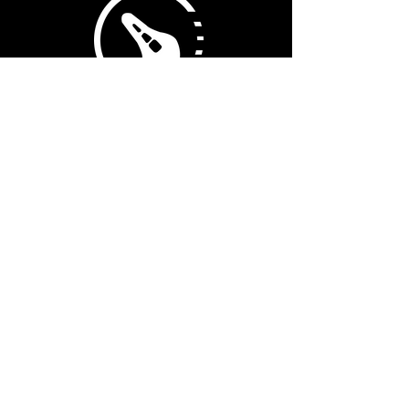
SADDLE SELECTION
Du kannst es dir auf dem Sattel nicht bequem
machen?
DYNAMIC FIT
Optimiere deine Position für mehr Komfort
und
Leistung.