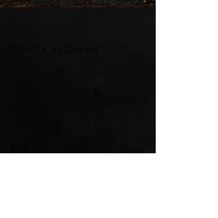
STARK in Zahlen
80
6
h
Ps
LEISTUNG
FAHRZEIT