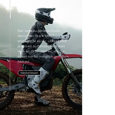
Der nahezu geräuschlose
Motor der Stark VARG
ermöglicht es dir, überall und
jederzeit zu fahren, und lässt
dich an Orten fahren, die Du
zuvor nie für möglich gehalten
hättest.
Weiterlesen